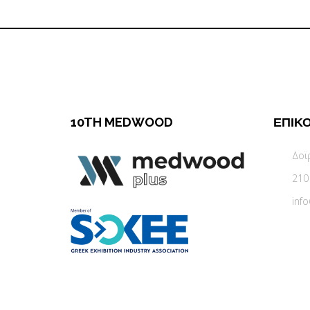
10TH MEDWOOD
ΕΠΙΚ
Δοϊ
210
inf