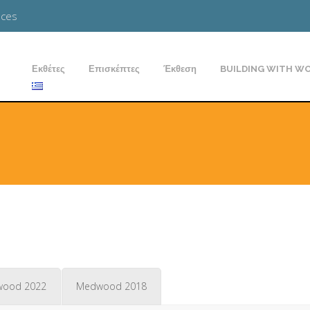
aces
Εκθέτες
Επισκέπτες
Έκθεση
BUILDING WITH WO
ood 2022
Medwood 2018