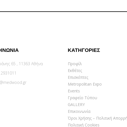
ΟΙΝΩΝΙΑ
ΚΑΤΗΓΟΡΙΕΣ
ράνης 65 , 11363 Αθήνα
Προφίλ
Εκθέτες
 2931011
Επισκέπτες
o@medwood.gr
Metropolitan Expo
Events
Γραφείο Τύπου
GALLERY
Επικοινωνία
Όροι Χρήσης – Πολιτική Απορρ
Πολιτική Cookies